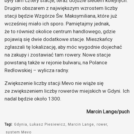
były tam cztery stacje, teraz dojdzie siedem kolejnych.
Drugim obszarem z największym wzrostem liczby
stacji będzie Wzgórze Św. Maksymiliana, które już
wcześniej miało ich sporo. Pamiętajmy jednak,
że to również okolice centrum handlowego, gdzie
pojawią się dwie dodatkowe stacje. Mieszkańcy
zgłaszali tę lokalizację, aby móc wygodnie dojechać
na zakupy i zostawiać tam rowery. Nowe stacje
powstaną także w rejonie bulwaru, na Polance
Redłowskiej – wylicza radny.
Zwiększenie liczby stacji Mevo nie wiąże się
ze zwiększeniem liczby rowerów miejskich w Gdyni. Ich
nadal będzie około 1300.
Marcin Lange/puch
Tagi:
Gdynia
Łukasz Piesiewicz
Marcin Lange
rower
system Mevo