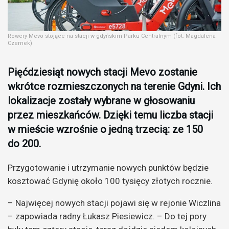
Rowery Mevo stojące na stacji w gdyńskim Parku Centralnym (fot. Magdalena
Czernek)
Pięćdziesiąt nowych stacji Mevo zostanie
wkrótce rozmieszczonych na terenie Gdyni. Ich
lokalizacje zostały wybrane w głosowaniu
przez mieszkańców. Dzięki temu liczba stacji
w mieście wzrośnie o jedną trzecią: ze 150
do 200.
Przygotowanie i utrzymanie nowych punktów będzie
kosztować Gdynię około 100 tysięcy złotych rocznie.
– Najwięcej nowych stacji pojawi się w rejonie Wiczlina
– zapowiada radny Łukasz Piesiewicz. – Do tej pory