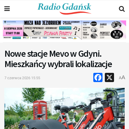
Nowe stacje Mevo w Gdyni.
Mieszkańcy wybrali lokalizacje
Faceb
X
A
7 czerwca 2026 15:55
A