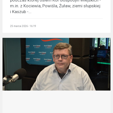
podczas której osiem Kół Gospodyń Wiejskich -
m.in. z Kociewia, Powiśla, Żuław, ziemi słupskiej
i Kaszub -...
25 marca 2026 - 16:19