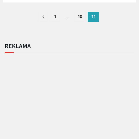
1
…
10
11
REKLAMA