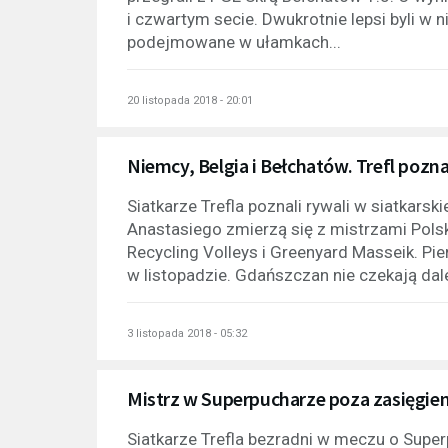
i czwartym secie. Dwukrotnie lepsi byli w 
podejmowane w ułamkach...
20 listopada 2018 - 20:01
Niemcy, Belgia i Bełchatów. Trefl pozna
Siatkarze Trefla poznali rywali w siatkarsk
Anastasiego zmierzą się z mistrzami Polski,
Recycling Volleys i Greenyard Masseik. Pi
w listopadzie. Gdańszczan nie czekają dale
3 listopada 2018 - 05:32
Mistrz w Superpucharze poza zasięgiem
Siatkarze Trefla bezradni w meczu o Super