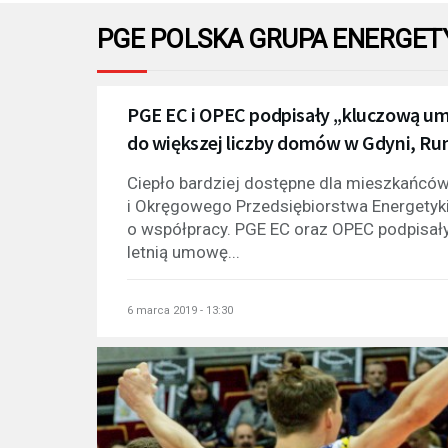
PGE POLSKA GRUPA ENERGE
PGE EC i OPEC podpisały „kluczową umo
do większej liczby domów w Gdyni, Ru
Ciepło bardziej dostępne dla mieszkańców
i Okręgowego Przedsiębiorstwa Energetyki
o współpracy. PGE EC oraz OPEC podpisały 
letnią umowę...
6 marca 2019 - 13:30