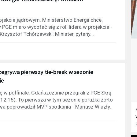
jekcie jądrowym. Ministerstwo Energii chce,
 PGE miało wycofać się z roli lidera w projekcie -
rzysztof Tchórzewski. Minister, pytany...
rzegrywa pierwszy tie-break w sezonie
ie
kę w półfinale. Gdańszczanie przegrali z PGE Skrą
, 12:15). To pierwsza w tym sezonie porażka żółto-
twa poprowadził MVP spotkania - Mariusz Wlazły.
7