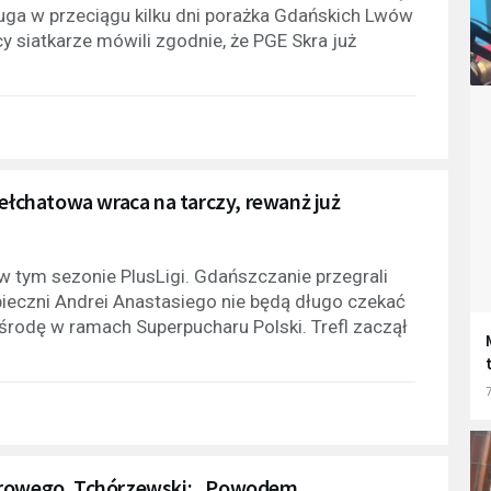
ruga w przeciągu kilku dni porażka Gdańskich Lwów
siatkarze mówili zgodnie, że PGE Skra już
Bełchatowa wraca na tarczy, rewanż już
 w tym sezonie PlusLigi. Gdańszczanie przegrali
pieczni Andrei Anastasiego nie będą długo czekać
środę w ramach Superpucharu Polski. Trefl zaczął
7
ądrowego. Tchórzewski: „Powodem