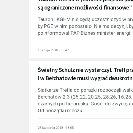
są ograniczone możliwości finansowe”
Tauron i KGHM nie będą uczestniczyć w pro
by PGE w nim pozostało. Nie ma decyzji, by
poinformował PAP Biznes minister energii K
15 maja 2018 - 05:47
Świetny Schulz nie wystarczył. Trefl p
i w Bełchatowie musi wygrać dwukrotn
Siatkarze Trefla od porażki rozpoczęli wal
Bełchatów 2:3 (25:22, 20:25, 28:26, 16:25
czarnych po tie-breaku. Gości do zwycięs
Od początku meczu...
25 kwietnia 2018 - 18:05