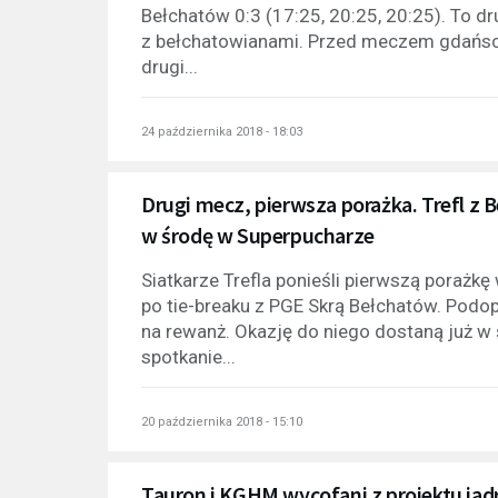
Bełchatów 0:3 (17:25, 20:25, 20:25). To d
z bełchatowianami. Przed meczem gdańscy 
drugi...
24 października 2018 - 18:03
Drugi mecz, pierwsza porażka. Trefl z 
w środę w Superpucharze
Siatkarze Trefla ponieśli pierwszą porażkę
po tie-breaku z PGE Skrą Bełchatów. Podo
na rewanż. Okazję do niego dostaną już w 
spotkanie...
20 października 2018 - 15:10
Tauron i KGHM wycofani z projektu j