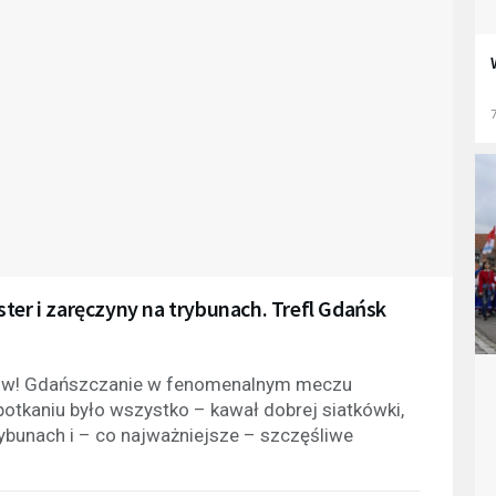
7
ter i zaręczyny na trybunach. Trefl Gdańsk
trzów! Gdańszczanie w fenomenalnym meczu
otkaniu było wszystko – kawał dobrej siatkówki,
rybunach i – co najważniejsze – szczęśliwe