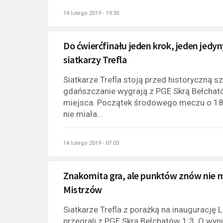
14 lutego 2019 - 19:30
Do ćwierćfinału jeden krok, jeden jedyn
siatkarzy Trefla
Siatkarze Trefla stoją przed historyczną s
gdańszczanie wygrają z PGE Skrą Bełchat
miejsca. Początek środowego meczu o 18:
nie miała...
14 lutego 2019 - 07:03
Znakomita gra, ale punktów znów nie ma
Mistrzów
Siatkarze Trefla z porażką na inaugurację
przegrali z PGE Skrą Bełchatów 1:3. O wyn