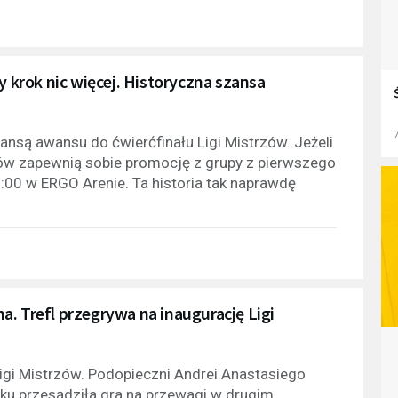
y krok nic więcej. Historyczna szansa
7
zansą awansu do ćwierćfinału Ligi Mistrzów. Jeżeli
ów zapewnią sobie promocję z grupy z pierwszego
00 w ERGO Arenie. Ta historia tak naprawdę
. Trefl przegrywa na inaugurację Ligi
 Ligi Mistrzów. Podopieczni Andrei Anastasiego
iku przesądziła gra na przewagi w drugim