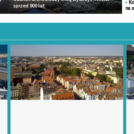
Ko
sprzed 900 lat
na s