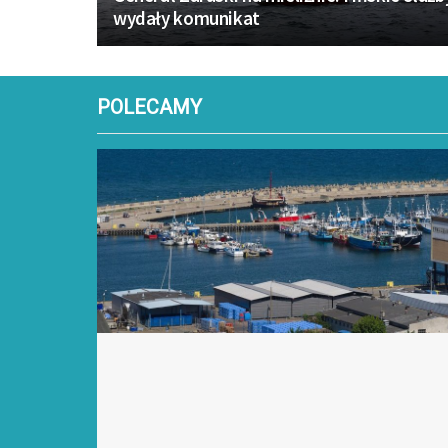
wydały komunikat
POLECAMY