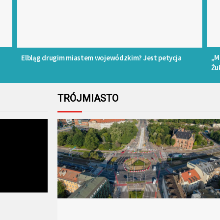
„M
Elbląg drugim miastem wojewódzkim? Jest petycja
Żu
TRÓJMIASTO