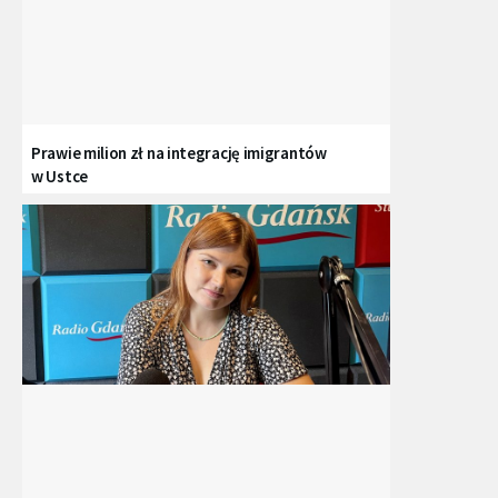
Prawie milion zł na integrację imigrantów
w Ustce