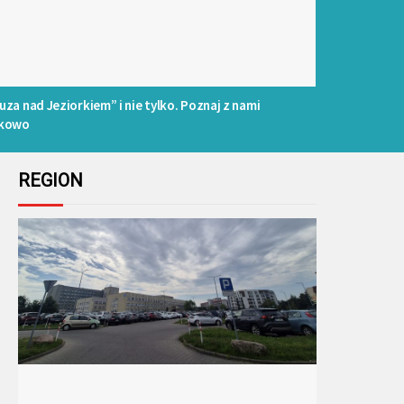
uza nad Jeziorkiem” i nie tylko. Poznaj z nami
kowo
REGION