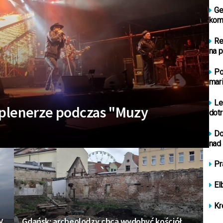
Ge
kom
Re
na 
Po
mar
Le
 plenerze podczas "Muzy
dot
Do
nad
Pr
El
Kr
y
Gdańsk: archeolodzy chcą wydobyć kościół