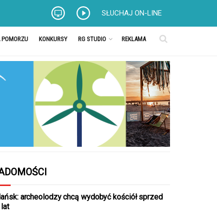
SŁUCHAJ ON-LINE
A POMORZU
KONKURSY
RG STUDIO
REKLAMA
ADOMOŚCI
ańsk: archeolodzy chcą wydobyć kościół sprzed
lat