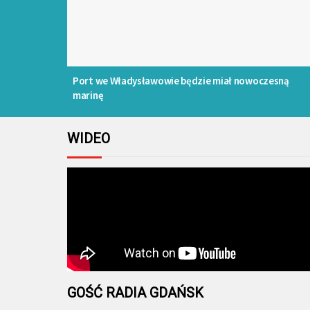
Port we Władysławowie będzie miał nowoczesną
marinę
WIDEO
GOŚĆ RADIA GDAŃSK