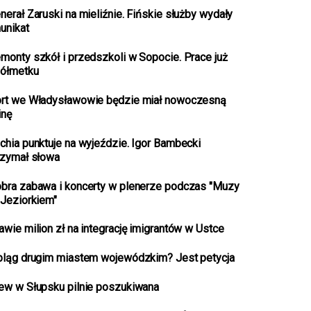
nerał Zaruski na mieliźnie. Fińskie służby wydały
unikat
monty szkół i przedszkoli w Sopocie. Prace już
półmetku
rt we Władysławowie będzie miał nowoczesną
inę
chia punktuje na wyjeździe. Igor Bambecki
rzymał słowa
bra zabawa i koncerty w plenerze podczas "Muzy
 Jeziorkiem"
awie milion zł na integrację imigrantów w Ustce
bląg drugim miastem wojewódzkim? Jest petycja
ew w Słupsku pilnie poszukiwana